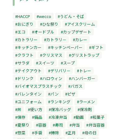
#HACCP
#wecco
#うどん・そば
#おにぎり
#ひな祭り
#アイスクリーム
#エコ
#オードブル
#カップデザート
#カトラリー
#カトラリ－
#カレー
#キッチンカー
#キッチンペーパー
#ギフト
#クラフト
#クリスマス
#グリストラップ
#サラダ
#スイーツ
#スープ
#テイクアウト
#デリバリ－
#トレー
#ドリンク
#ハロウィン
#ハンバーガー
#バイオマスプラスチック
#バガス
#バレンタイン
#パン
#ピザ
#ユニフォーム
#ランキング
#ラーメン
#丼
#使い方
#保冷バッグ
#保冷剤
#保存
#備品
#冷凍弁当
#動画
#和菓子
#夏祭り
#容器
#寿司
#弁当
#弁当容器
#惣菜
#手袋
#掃除
#正月
#母の日