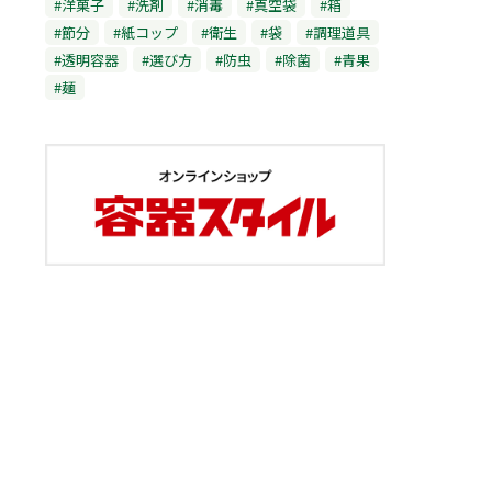
#洋菓子
#洗剤
#消毒
#真空袋
#箱
#節分
#紙コップ
#衛生
#袋
#調理道具
#透明容器
#選び方
#防虫
#除菌
#青果
#麺