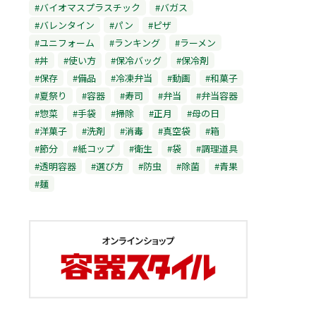
#バイオマスプラスチック
#バガス
#バレンタイン
#パン
#ピザ
#ユニフォーム
#ランキング
#ラーメン
#丼
#使い方
#保冷バッグ
#保冷剤
#保存
#備品
#冷凍弁当
#動画
#和菓子
#夏祭り
#容器
#寿司
#弁当
#弁当容器
#惣菜
#手袋
#掃除
#正月
#母の日
#洋菓子
#洗剤
#消毒
#真空袋
#箱
#節分
#紙コップ
#衛生
#袋
#調理道具
#透明容器
#選び方
#防虫
#除菌
#青果
#麺