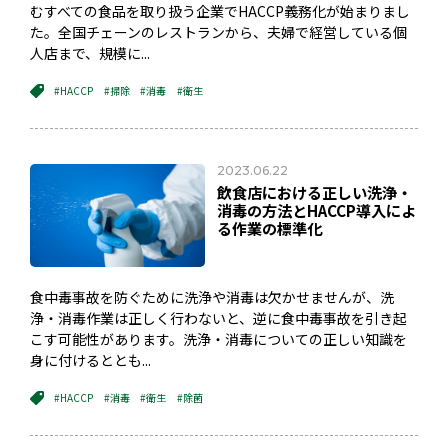
むすべての食品を取り扱う企業でHACCP義務化が始まりまし
た。全国チェーンのレストランから、夫婦で経営している個
人店まで、規模に...
#HACCP
#掃除
#消毒
#衛生
2023.06.22
飲食店における正しい洗浄・
消毒の方法とHACCP導入によ
る作業の標準化
食中毒事故を防ぐために洗浄や消毒は欠かせませんが、洗
浄・消毒作業は正しく行わないと、逆に食中毒事故を引き起
こす可能性があります。洗浄・消毒についての正しい知識を
身に付けるととも...
#HACCP
#消毒
#衛生
#除菌