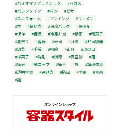
#バイオマスプラスチック
#バガス
#バレンタイン
#パン
#ピザ
#ユニフォーム
#ランキング
#ラーメン
#丼
#使い方
#保冷バッグ
#保冷剤
#保存
#備品
#冷凍弁当
#動画
#和菓子
#夏祭り
#容器
#寿司
#弁当
#弁当容器
#惣菜
#手袋
#掃除
#正月
#母の日
#洋菓子
#洗剤
#消毒
#真空袋
#箱
#節分
#紙コップ
#衛生
#袋
#調理道具
#透明容器
#選び方
#防虫
#除菌
#青果
#麺