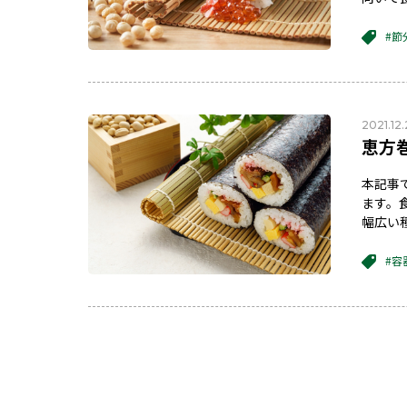
#節
2021.12.
恵方
本記事
ます。
幅広い
#容