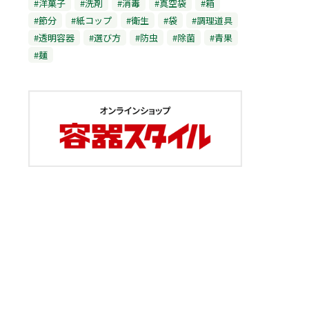
#洋菓子
#洗剤
#消毒
#真空袋
#箱
#節分
#紙コップ
#衛生
#袋
#調理道具
#透明容器
#選び方
#防虫
#除菌
#青果
#麺