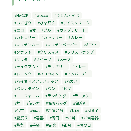
#HACCP
#wecco
#うどん・そば
#おにぎり
#ひな祭り
#アイスクリーム
#エコ
#オードブル
#カップデザート
#カトラリー
#カトラリ－
#カレー
#キッチンカー
#キッチンペーパー
#ギフト
#クラフト
#クリスマス
#グリストラップ
#サラダ
#スイーツ
#スープ
#テイクアウト
#デリバリ－
#トレー
#ドリンク
#ハロウィン
#ハンバーガー
#バイオマスプラスチック
#バガス
#バレンタイン
#パン
#ピザ
#ユニフォーム
#ランキング
#ラーメン
#丼
#使い方
#保冷バッグ
#保冷剤
#保存
#備品
#冷凍弁当
#動画
#和菓子
#夏祭り
#容器
#寿司
#弁当
#弁当容器
#惣菜
#手袋
#掃除
#正月
#母の日